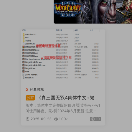
经典游戏
《真三国无双4简体中文+繁体
独家
中文版》Shin Sangukumusou 4 S
版本：繁体中文完整版附修改器|支持w7-w1
pecial
0|使用键盘、鼠标|2024年6月更新 注意：需
要运行库，常见问题那边有，下载安装，路
2025-09-23
1.09k
10
径不能有中文。双击脱壳版运行游...